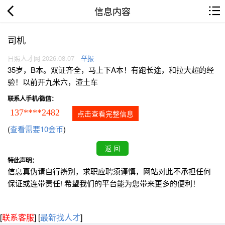
信息内容
司机
日照人才网 2026.08.07
举报
35岁，B本。双证齐全，马上下A本！有跑长途，和拉大超的经
验！以前开九米六，渣土车
联系人手机/微信：
137****2482
点击查看完整信息
(
查看需要10金币
)
特此声明：
信息真伪请自行辨别，求职应聘须谨慎，网站对此不承担任何
保证或连带责任! 希望我们的平台能为您带来更多的便利！
[
联系客服
]
[
最新找人才
]