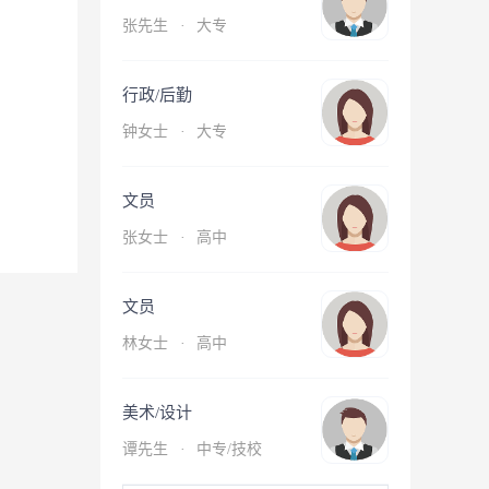
张先生
·
大专
行政/后勤
钟女士
·
大专
文员
张女士
·
高中
文员
林女士
·
高中
美术/设计
谭先生
·
中专/技校