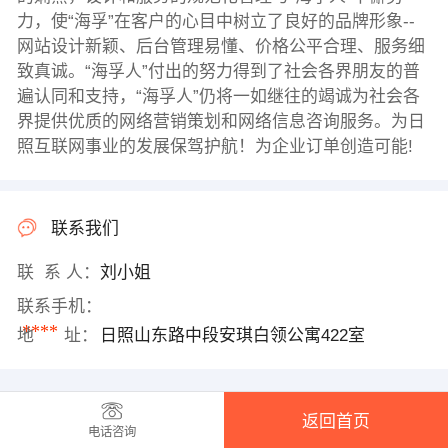
力，使“海孚”在客户的心目中树立了良好的品牌形象--
网站设计新颖、后台管理易懂、价格公平合理、服务细
致真诚。“海孚人”付出的努力得到了社会各界朋友的普
遍认同和支持，“海孚人”仍将一如继往的竭诚为社会各
界提供优质的网络营销策划和网络信息咨询服务。为日
照互联网事业的发展保驾护航！为企业订单创造可能!
联系我们
联 系 人：
刘小姐
联系手机：
****
地 址：
日照山东路中段安琪白领公寓422室
返回首页
电话咨询